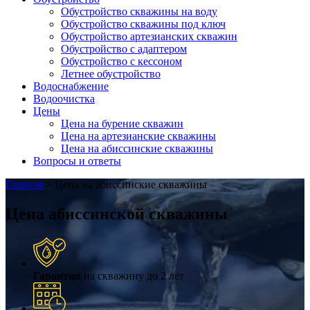
Обустройство скважины на воду
Обустройство скважины под ключ
Обустройство артезианских скважин
Обустройство с адаптером
Обустройство с кессоном
Летнее обустройство
Водоснабжение
Водоочистка
Цены
Цена на бурение скважин
Цена на артезианские скважины
Цена на абиссинские скважины
Вопросы и ответы
Главная
>
Цена на абиссинские скважины
Цена абиссинской скважины
Гарантия
на скважину до 2 лет