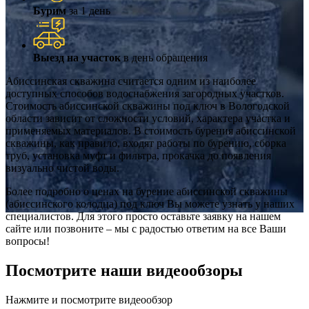
Бурим
за 1 день
Выезд на участок
в день обращения
Абиссинская скважина считается одним из наиболее
доступных способов водоснабжения загородных участков.
Стоимость абиссинской скважины под ключ в Вологодской
области зависит от сложности условий, характера участка и
применяемых материалов. В стоимость бурения абиссинской
скважины, как правило, входят работы по бурению, сборка
труб, установка муфт и фильтра, прокачка до появления
визуально чистой воды.
Более подробно о ценах на бурение абиссинской скважины
(абиссинского колодца) под ключ Вы можете узнать у наших
специалистов. Для этого просто оставьте заявку на нашем
сайте или позвоните – мы с радостью ответим на все Ваши
вопросы!
Посмотрите наши видеообзоры
Нажмите и посмотрите видеообзор